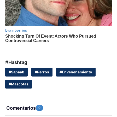
#Hashtag
#Sapaab
#Perros
#Envenenamiento
#Mascotas
Comentarios
0