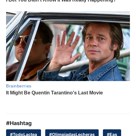
#Hashtag
#TodoLactea
#OlimpiadasLecheras
#Eas