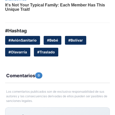
#Hashtag
#AviónSanitario
#Bebé
#Bolívar
#Olavarría
#Traslado
Comentarios
0
Los comentarios publicados son de exclusiva responsabilidad de sus
autores y las consecuencias derivadas de ellos pueden ser pasibles de
sanciones legales.