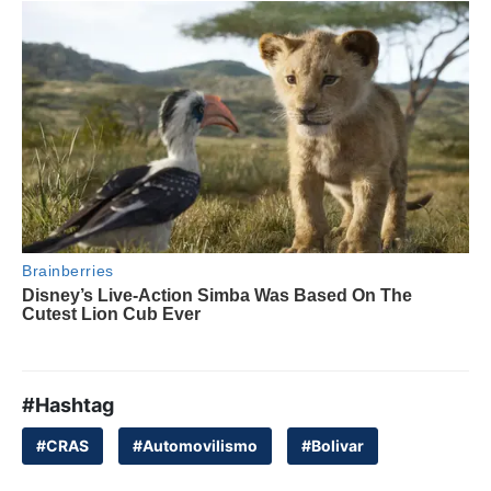
#Hashtag
#CRAS
#Automovilismo
#Bolivar