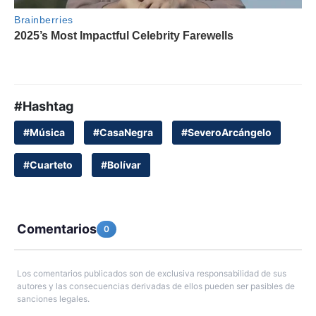
#Hashtag
#Música
#CasaNegra
#SeveroArcángelo
#Cuarteto
#Bolívar
Comentarios
0
Los comentarios publicados son de exclusiva responsabilidad de sus
autores y las consecuencias derivadas de ellos pueden ser pasibles de
sanciones legales.