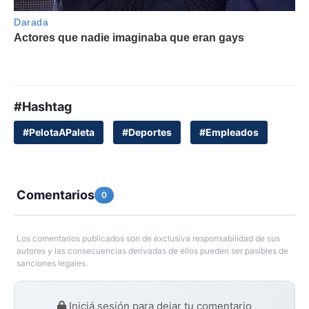
#Hashtag
#PelotaAPaleta
#Deportes
#Empleados
Comentarios
0
Los comentarios publicados son de exclusiva responsabilidad de sus
autores y las consecuencias derivadas de ellos pueden ser pasibles de
sanciones legales.
Iniciá sesión para dejar tu comentario