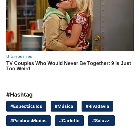
#Hashtag
#Espectáculos
#Música
#Rivadavia
#PalabrasMudas
#Carlotto
#Saluzzi