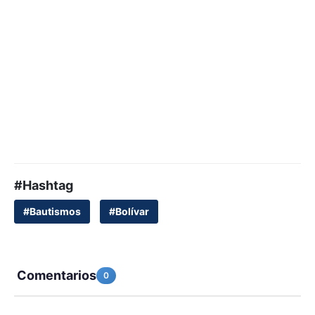
#Hashtag
#Bautismos
#Bolívar
Comentarios
0