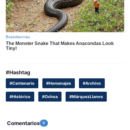
#Hashtag
#Centenario
#Homenajes
#Archivo
#Histórico
#Ochoa
#MárquezLlanos
Comentarios
0