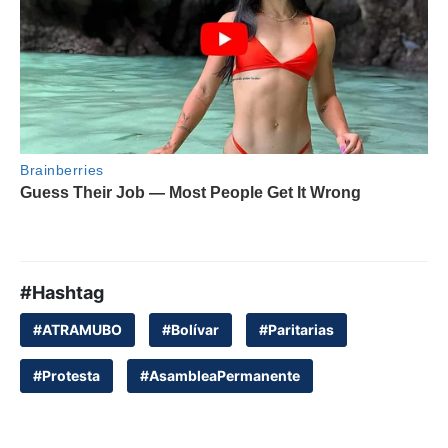
#Hashtag
#ATRAMUBO
#Bolívar
#Paritarias
#Protesta
#AsambleaPermanente