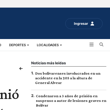
Ingresar
Bu
O
DEPORTES
LOCALIDADES
ALUD
SOCIALES
EXPO RURAL 2025
Noticias más leídas
1
.
Dos bolivarenses involucrados en un
accidente en la 205 a la altura de
General Alvear
unió
2
.
Condenaron a 3 años de prisión en
suspenso a autor de lesiones graves en
Bolívar