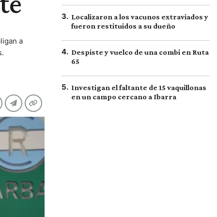
te
3
.
Localizaron a los vacunos extraviados y
fueron restituidos a su dueño
ligan a
4
.
s.
Despiste y vuelco de una combi en Ruta
65
5
.
Investigan el faltante de 15 vaquillonas
en un campo cercano a Ibarra