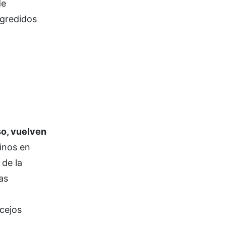
de
agredidos
so, vuelven
inos en
 de la
as
cejos