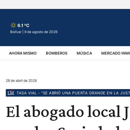
6.1 ºC
Bolívar |
9 de agosto de 2026
AHORA MISMO
BOMBEROS
MÚSICA
MERCADO INMO
REGIONALES
EDUCACIÓN
ESPECTÁCULOS
INFOR
28 de abril de 2026
VIRALES
ACCIDENTES
CULTURA
JUDICIALES
T
TASA VIAL - "SE ABRIÓ UNA PUERTA GRANDE EN LA JUST
El abogado local 