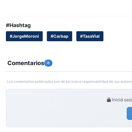
#Hashtag
#JorgeMoroni
#Carbap
#TasaVial
Comentarios
0
Los comentarios publicados son de exclusiva responsabilidad de sus autores
Iniciá ses