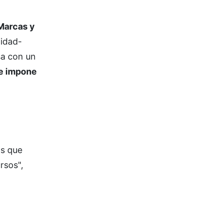
 Marcas y
tidad-
sa con un
ue impone
s que
rsos",