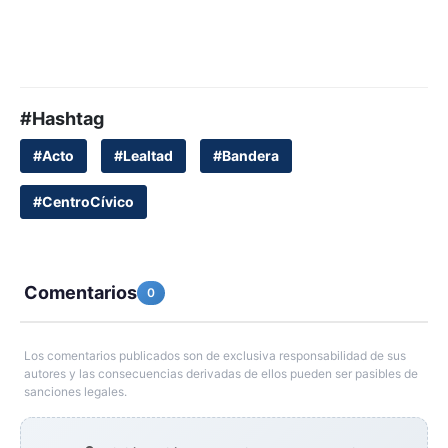
#Hashtag
#Acto
#Lealtad
#Bandera
#CentroCívico
Comentarios
0
Los comentarios publicados son de exclusiva responsabilidad de sus
autores y las consecuencias derivadas de ellos pueden ser pasibles de
sanciones legales.