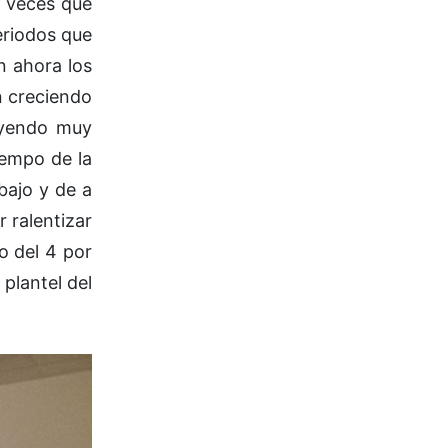
y veces que
eriodos que
n ahora los
n creciendo
cayendo muy
iempo de la
abajo y de a
 ralentizar
o del 4 por
 plantel del