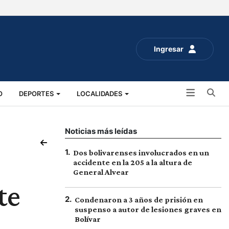
Ingresar
Bu
O
DEPORTES
LOCALIDADES
ALUD
SOCIALES
EXPO RURAL 2025
Noticias más leídas
1
.
Dos bolivarenses involucrados en un
accidente en la 205 a la altura de
General Alvear
te
2
.
Condenaron a 3 años de prisión en
suspenso a autor de lesiones graves en
Bolívar