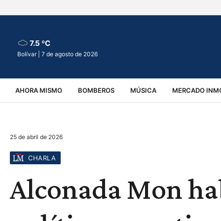
7.5 ºC
Bolívar |
7 de agosto de 2026
AHORA MISMO
BOMBEROS
MÚSICA
MERCADO INMO
REGIONALES
EDUCACIÓN
ESPECTÁCULOS
INFOR
25 de abril de 2026
VIRALES
ACCIDENTES
CULTURA
JUDICIALES
T
CHARLA
Alconada Mon hab