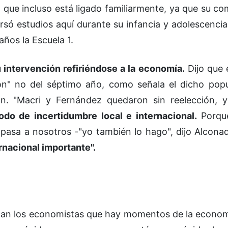
la que incluso está ligado familiarmente, ya que su c
cursó estudios aquí durante su infancia y adolescenci
años la Escuela 1.
u intervención refiriéndose a la economía.
Dijo que 
azón" no del séptimo año, como señala el dicho pop
ión. "Macri y Fernández quedaron sin reelección, y
íodo de incertidumbre local e internacional.
Porqu
asa a nosotros -"yo también lo hago", dijo Alconad
rnacional importante".
ntan los economistas que hay momentos de la econo