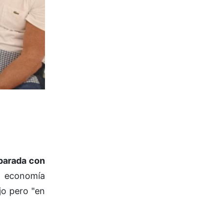
mparada con
la economía
jo pero "en