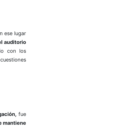
n ese lugar
l auditorio
io con los
 cuestiones
gación,
fue
ue mantiene