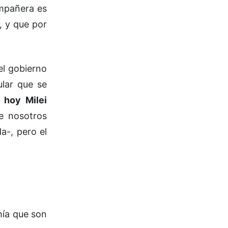
ompañera es
a, y que por
el gobierno
ular que se
hoy Milei
e nosotros
a-, pero el
mía que son