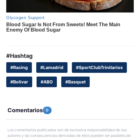
#Hashtag
#Racing
#Lamadrid
#SportClubTrinitarios
#Bolivar
#ABO
#Basquet
Comentarios
0
Los comentarios publicados son de exclusiva responsabilidad de sus
autores y las consecuencias derivadas de ellos pueden ser pasibles de