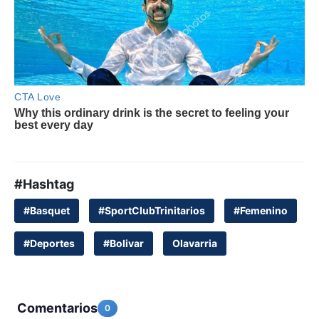
#Hashtag
#Basquet
#SportClubTrinitarios
#Femenino
#Deportes
#Bolivar
Olavarria
Comentarios
0