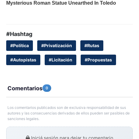
#Hashtag
#Política
#Privatización
#Rutas
#Autopistas
#Licitación
#Propuestas
Comentarios
0
Los comentarios publicados son de exclusiva responsabilidad de sus
autores y las consecuencias derivadas de ellos pueden ser pasibles de
sanciones legales.
Iniciá sesión para dejar tu comentario