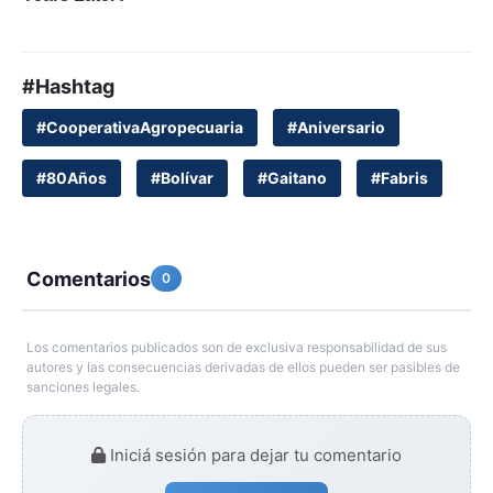
#Hashtag
#CooperativaAgropecuaria
#Aniversario
#80Años
#Bolívar
#Gaitano
#Fabris
Comentarios
0
Los comentarios publicados son de exclusiva responsabilidad de sus
autores y las consecuencias derivadas de ellos pueden ser pasibles de
sanciones legales.
Iniciá sesión para dejar tu comentario