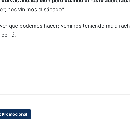
as curvas andaba bien pero cuando el resto aceleraba
rer; nos vinimos el sábado".
 ver qué podemos hacer; venimos teniendo mala rach
 cerró.
oPromocional