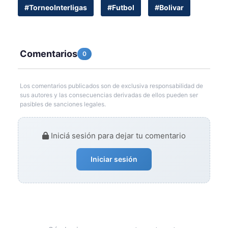
#TorneoInterligas
#Futbol
#Bolivar
Comentarios
0
Los comentarios publicados son de exclusiva responsabilidad de
sus autores y las consecuencias derivadas de ellos pueden ser
pasibles de sanciones legales.
Iniciá sesión para dejar tu comentario
Iniciar sesión