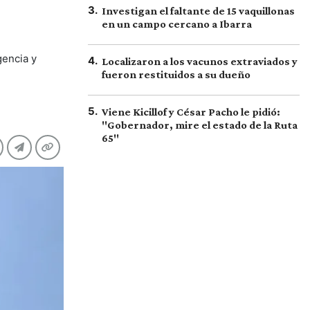
3
.
Investigan el faltante de 15 vaquillonas
en un campo cercano a Ibarra
gencia y
4
.
Localizaron a los vacunos extraviados y
fueron restituidos a su dueño
5
.
Viene Kicillof y César Pacho le pidió:
"Gobernador, mire el estado de la Ruta
65"