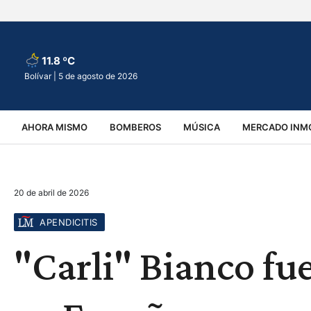
11.8 ºC
Bolívar |
5 de agosto de 2026
AHORA MISMO
BOMBEROS
MÚSICA
MERCADO INMO
REGIONALES
EDUCACIÓN
ESPECTÁCULOS
INFOR
20 de abril de 2026
VIRALES
ACCIDENTES
CULTURA
JUDICIALES
T
APENDICITIS
"Carli" Bianco fu