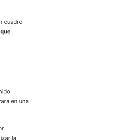
un cuadro
 que
nido
vara en una
or
izar la