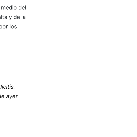
 medio del
lta y de la
por los
citis.
de ayer