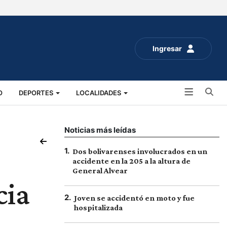
Ingresar
Bu
O
DEPORTES
LOCALIDADES
ALUD
SOCIALES
EXPO RURAL 2025
Noticias más leídas
1
.
Dos bolivarenses involucrados en un
accidente en la 205 a la altura de
General Alvear
cia
2
.
Joven se accidentó en moto y fue
hospitalizada