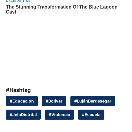
#Hashtag
#Educación
#Bolívar
#LujánBerdesegar
#JefaDistrital
#Violencia
#Escuela