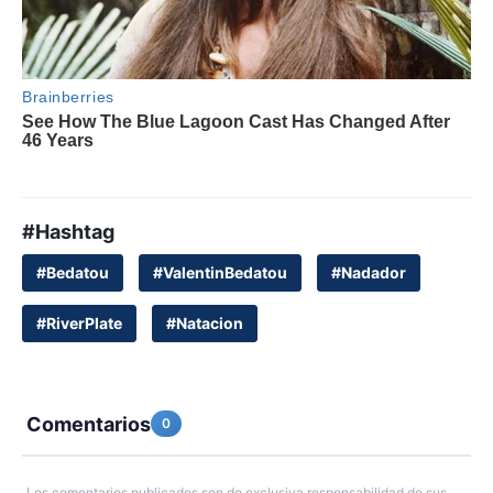
#Hashtag
#Bedatou
#ValentinBedatou
#Nadador
#RiverPlate
#Natacion
Comentarios
0
Los comentarios publicados son de exclusiva responsabilidad de sus