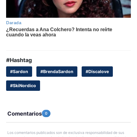
#Hashtag
#Sardon
#BrendaSardon
#Discalove
#SkiNordico
Comentarios
0
Los comentarios publicados son de exclusiva responsabilidad de sus