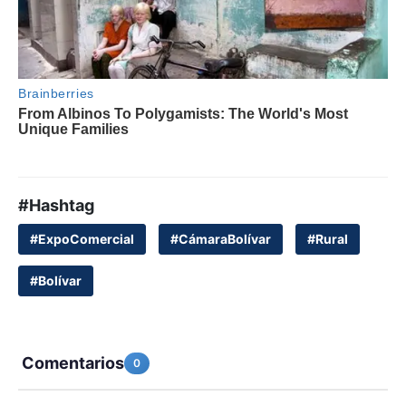
#Hashtag
#ExpoComercial
#CámaraBolívar
#Rural
#Bolívar
Comentarios
0