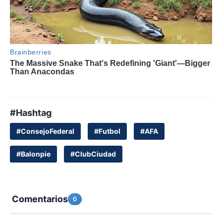
#Hashtag
#ConsejoFederal
#Futbol
#AFA
#Balonpie
#ClubCiudad
Comentarios
0