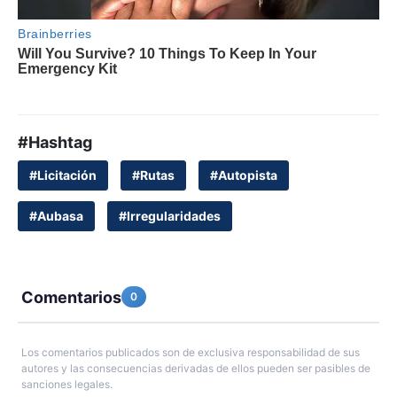
#Hashtag
#Licitación
#Rutas
#Autopista
#Aubasa
#Irregularidades
Comentarios
0
Los comentarios publicados son de exclusiva responsabilidad de sus
autores y las consecuencias derivadas de ellos pueden ser pasibles de
sanciones legales.