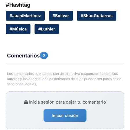
#Hashtag
#JuaniMartínez
#Bolívar
#BhúoGuitarras
#Música
#Luthier
Comentarios
0
Los comentarios publicados son de exclusiva responsabilidad de sus
autores y las consecuencias derivadas de ellos pueden ser pasibles de
sanciones legales.
Iniciá sesión para dejar tu comentario
Iniciar sesión