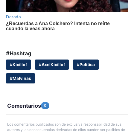
#Hashtag
#Kicillof
#AxelKicillof
#Politica
#Malvinas
Comentarios
0
Los comentarios publicados son de exclusiva responsabilidad de sus
autores y las consecuencias derivadas de ellos pueden ser pasibles de