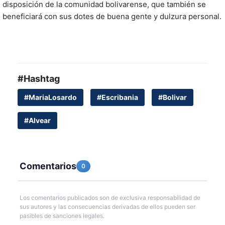
disposición de la comunidad bolivarense, que también se
beneficiará con sus dotes de buena gente y dulzura personal.
#Hashtag
#MariaLosardo
#Escribania
#Bolivar
#Alvear
Comentarios
0
Los comentarios publicados son de exclusiva responsabilidad de
sus autores y las consecuencias derivadas de ellos pueden ser
pasibles de sanciones legales.