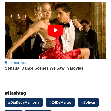
#Hashtag
#DíaDeLaMemoria
#24DeMarzo
#Bolívar