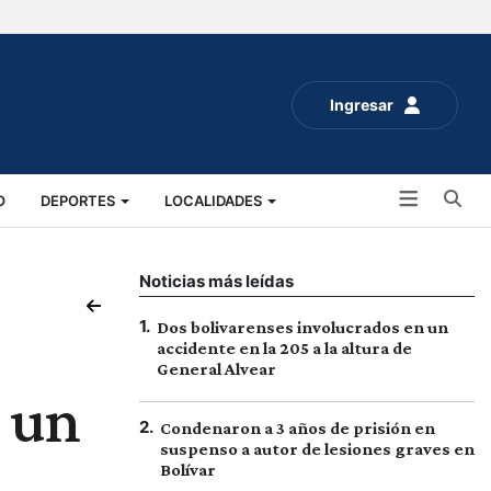
Ingresar
Bu
O
DEPORTES
LOCALIDADES
ALUD
SOCIALES
EXPO RURAL 2025
Noticias más leídas
1
.
Dos bolivarenses involucrados en un
accidente en la 205 a la altura de
General Alvear
e un
2
.
Condenaron a 3 años de prisión en
suspenso a autor de lesiones graves en
Bolívar