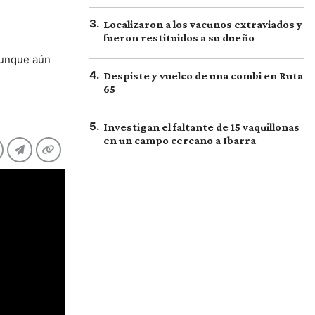
3
.
Localizaron a los vacunos extraviados y
fueron restituidos a su dueño
 aunque aún
4
.
Despiste y vuelco de una combi en Ruta
65
5
.
Investigan el faltante de 15 vaquillonas
en un campo cercano a Ibarra