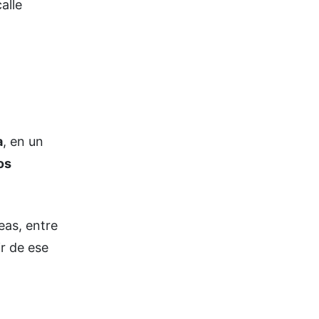
alle
a
, en un
os
eas, entre
ir de ese