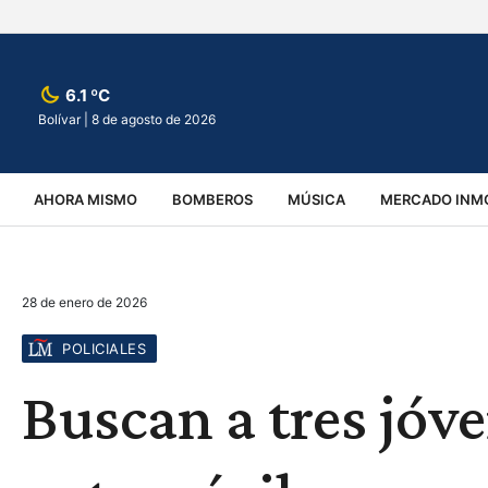
6.1 ºC
Bolívar |
8 de agosto de 2026
AHORA MISMO
BOMBEROS
MÚSICA
MERCADO INMO
REGIONALES
EDUCACIÓN
ESPECTÁCULOS
INFOR
28 de enero de 2026
VIRALES
ACCIDENTES
CULTURA
JUDICIALES
T
POLICIALES
Buscan a tres jóve