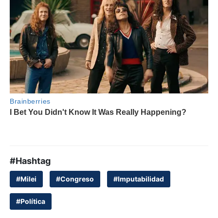
#Hashtag
#Milei
#Congreso
#Imputabilidad
#Política