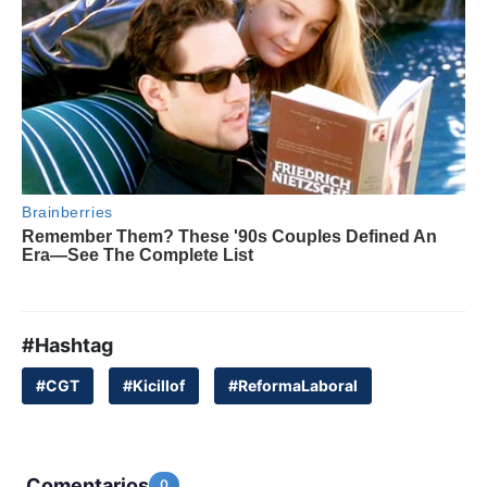
#Hashtag
#CGT
#Kicillof
#ReformaLaboral
Comentarios
0