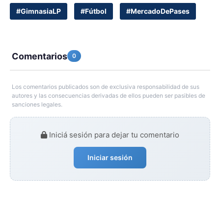
#GimnasiaLP
#Fútbol
#MercadoDePases
Comentarios
0
Los comentarios publicados son de exclusiva responsabilidad de sus
autores y las consecuencias derivadas de ellos pueden ser pasibles de
sanciones legales.
Iniciá sesión para dejar tu comentario
Iniciar sesión