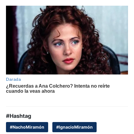
#Hashtag
#NachoMiramón
#IgnacioMiramón