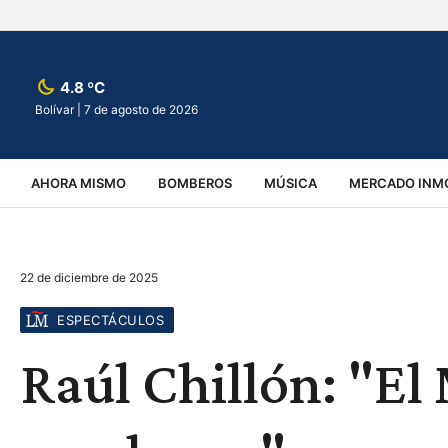
4.8 ºC
Bolívar |
7 de agosto de 2026
AHORA MISMO
BOMBEROS
MÚSICA
MERCADO INMO
REGIONALES
EDUCACIÓN
ESPECTÁCULOS
INFOR
22 de diciembre de 2025
VIRALES
ACCIDENTES
CULTURA
JUDICIALES
T
ESPECTÁCULOS
Raúl Chillón: "El