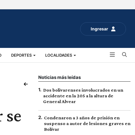
Ingresar
Bu
O
DEPORTES
LOCALIDADES
ALUD
SOCIALES
EXPO RURAL 2025
Noticias más leídas
1
.
Dos bolivarenses involucrados en un
accidente en la 205 a la altura de
General Alvear
 se
2
.
Condenaron a 3 años de prisión en
suspenso a autor de lesiones graves en
Bolívar