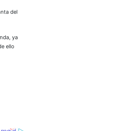
anta del
enda, ya
e ello