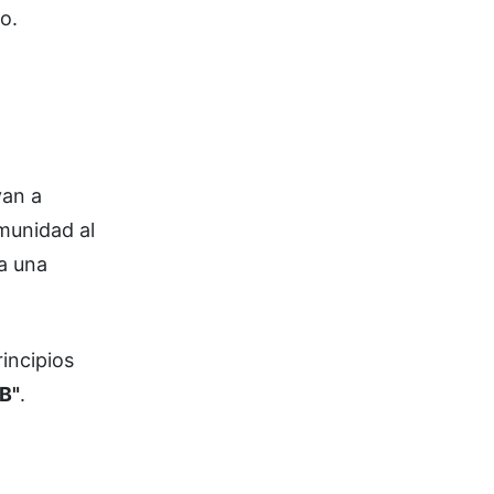
o.
van a
omunidad al
 a una
incipios
 B"
.