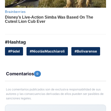
#Hashtag
#Pádel
#NicolásMacchiaroli
#Bolivarense
Comentarios
0
Los comentarios publicados son de exclusiva responsabilidad de sus
autores y las consecuencias derivadas de ellos pueden ser pasibles de
sanciones legales.