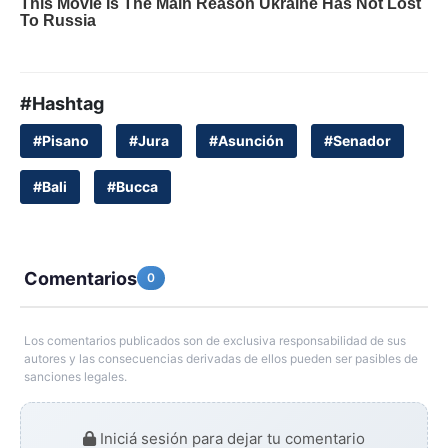
#Hashtag
#Pisano
#Jura
#Asunción
#Senador
#Bali
#Bucca
Comentarios
0
Los comentarios publicados son de exclusiva responsabilidad de sus
autores y las consecuencias derivadas de ellos pueden ser pasibles de
sanciones legales.
Iniciá sesión para dejar tu comentario