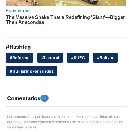
#Hashtag
#Reforma
#Laboral
#SUEC
#Bolívar
#GuillermoFernández
Comentarios
0
Los comentarios publicados son de exclusiva responsabilidad de sus
autores y las consecuencias derivadas de ellos pueden ser pasibles de
sanciones legales.