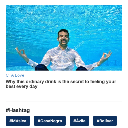
#Hashtag
#Música
#CasaNegra
#Ávila
#Bolívar