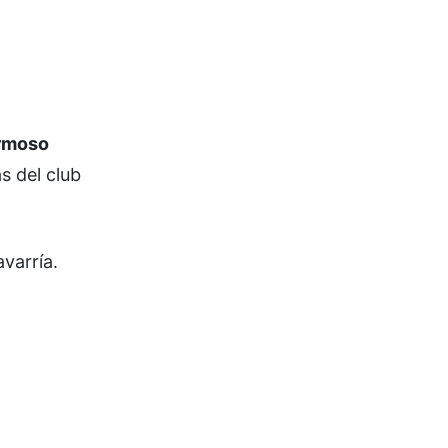
ermoso
s del club
varría.