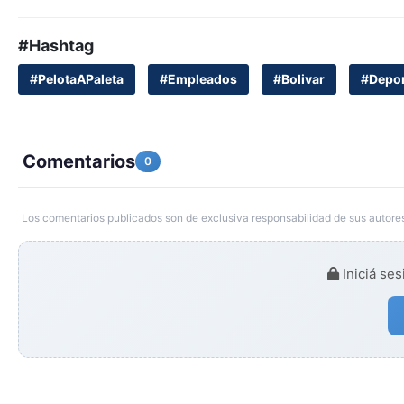
#Hashtag
#PelotaAPaleta
#Empleados
#Bolivar
#Depor
Comentarios
0
Los comentarios publicados son de exclusiva responsabilidad de sus autores
Iniciá ses