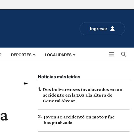
Ingresar
Bu
O
DEPORTES
LOCALIDADES
ALUD
SOCIALES
EXPO RURAL 2025
Noticias más leídas
1
.
Dos bolivarenses involucrados en un
accidente en la 205 a la altura de
General Alvear
la
2
.
Joven se accidentó en moto y fue
hospitalizada