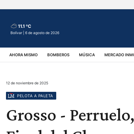
11.1 ºC
Bolívar |
6 de agosto de 2026
AHORA MISMO
BOMBEROS
MÚSICA
MERCADO INMO
REGIONALES
EDUCACIÓN
ESPECTÁCULOS
INFOR
12 de noviembre de 2025
VIRALES
ACCIDENTES
CULTURA
JUDICIALES
T
PELOTA A PALETA
Grosso - Perruelo,