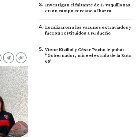
3
.
Investigan el faltante de 15 vaquillonas
en un campo cercano a Ibarra
4
.
Localizaron a los vacunos extraviados y
fueron restituidos a su dueño
5
.
Viene Kicillof y César Pacho le pidió:
"Gobernador, mire el estado de la Ruta
65"