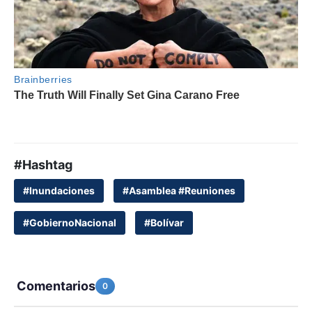
#Hashtag
#Inundaciones
#Asamblea #Reuniones
#GobiernoNacional
#Bolívar
Comentarios
0