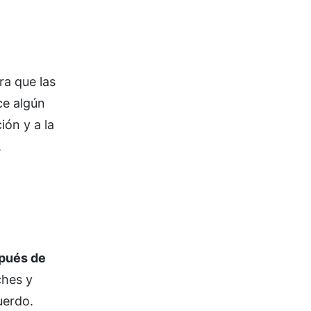
ra que las
ce algún
ión y a la
.
pués de
ches y
uerdo.