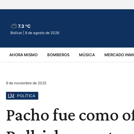
7.3 ºC
Bolívar |
8 de agosto de 2026
AHORA MISMO
BOMBEROS
MÚSICA
MERCADO INMO
REGIONALES
EDUCACIÓN
ESPECTÁCULOS
INFOR
9 de noviembre de 2025
VIRALES
ACCIDENTES
CULTURA
JUDICIALES
T
POLÍTICA
Pacho fue como ofi