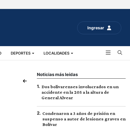
Ingresar
Bu
O
DEPORTES
LOCALIDADES
ALUD
SOCIALES
EXPO RURAL 2025
Noticias más leídas
1
.
Dos bolivarenses involucrados en un
accidente en la 205 a la altura de
General Alvear
2
.
Condenaron a 3 años de prisión en
suspenso a autor de lesiones graves en
Bolívar