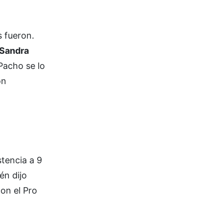
s fueron.
 Sandra
Pacho se lo
on
stencia a 9
én dijo
con el Pro