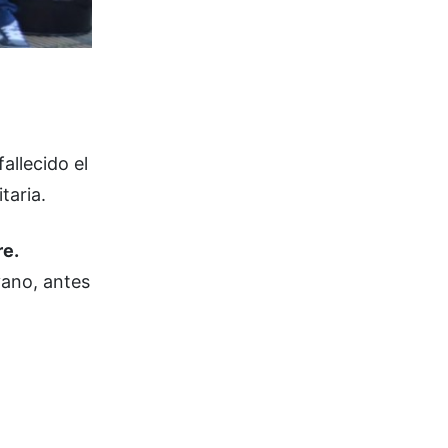
allecido el
taria.
re.
vano, antes