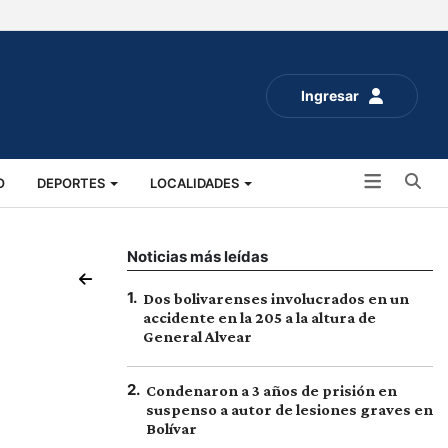
Ingresar
Bu
O
DEPORTES
LOCALIDADES
ALUD
SOCIALES
EXPO RURAL 2025
Noticias más leídas
1
.
Dos bolivarenses involucrados en un
accidente en la 205 a la altura de
General Alvear
2
.
Condenaron a 3 años de prisión en
suspenso a autor de lesiones graves en
Bolívar