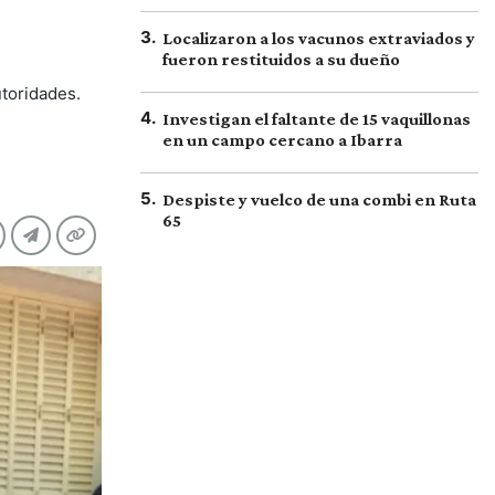
3
.
Localizaron a los vacunos extraviados y
fueron restituidos a su dueño
utoridades.
4
.
Investigan el faltante de 15 vaquillonas
en un campo cercano a Ibarra
5
.
Despiste y vuelco de una combi en Ruta
65