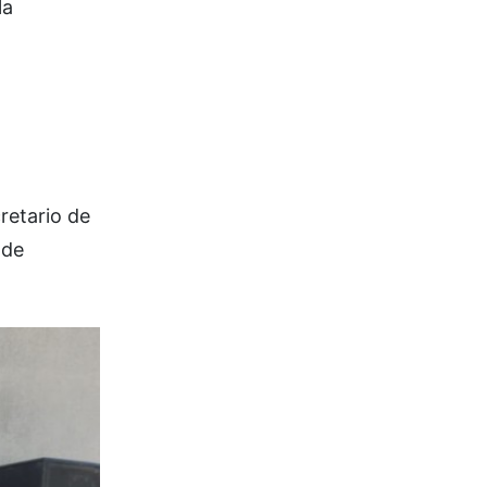
la
retario de
 de