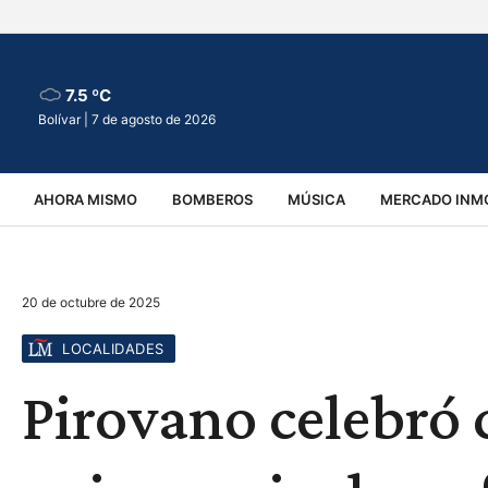
7.5 ºC
Bolívar |
7 de agosto de 2026
AHORA MISMO
BOMBEROS
MÚSICA
MERCADO INMO
REGIONALES
EDUCACIÓN
ESPECTÁCULOS
INFOR
20 de octubre de 2025
VIRALES
ACCIDENTES
CULTURA
JUDICIALES
T
LOCALIDADES
Pirovano celebró c