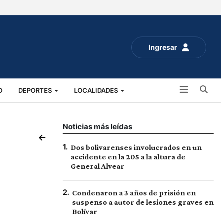
Ingresar
Bu
O
DEPORTES
LOCALIDADES
ALUD
SOCIALES
EXPO RURAL 2025
Noticias más leídas
1
.
Dos bolivarenses involucrados en un
accidente en la 205 a la altura de
General Alvear
2
.
Condenaron a 3 años de prisión en
suspenso a autor de lesiones graves en
Bolívar