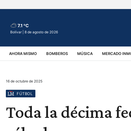
7.1 ºC
Bolívar |
8 de agosto de 2026
AHORA MISMO
BOMBEROS
MÚSICA
MERCADO INMO
REGIONALES
EDUCACIÓN
ESPECTÁCULOS
INFOR
16 de octubre de 2025
VIRALES
ACCIDENTES
CULTURA
JUDICIALES
T
FÚTBOL
Toda la décima fec