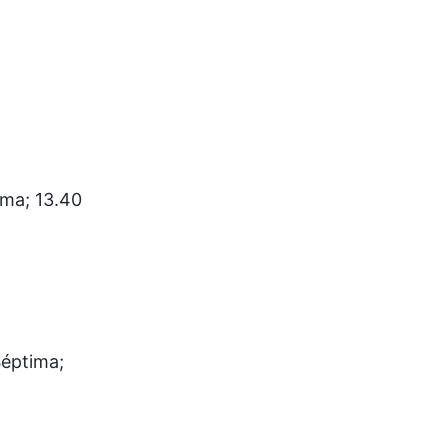
ima; 13.40
Séptima;