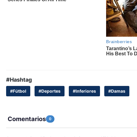
#Hashtag
#Fútbol
#Deportes
#Inferiores
#Damas
Comentarios
0