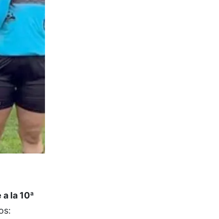
 a la 10ª
os: