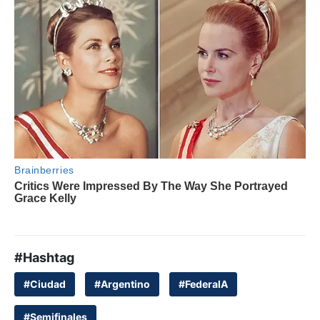
#Hashtag
#Ciudad
#Argentino
#FederalA
#Semifinales