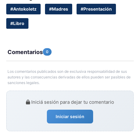
#Antokoletz
#Madres
#Presentación
#Libro
Comentarios
0
Los comentarios publicados son de exclusiva responsabilidad de sus
autores y las consecuencias derivadas de ellos pueden ser pasibles de
sanciones legales.
Iniciá sesión para dejar tu comentario
Iniciar sesión