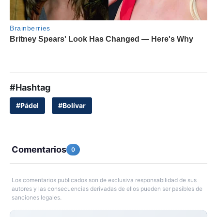
#Hashtag
#Pádel
#Bolívar
Comentarios
0
Los comentarios publicados son de exclusiva responsabilidad de sus
autores y las consecuencias derivadas de ellos pueden ser pasibles de
sanciones legales.