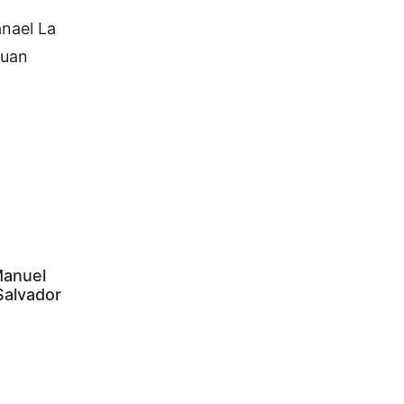
anael La
Juan
Manuel
Salvador