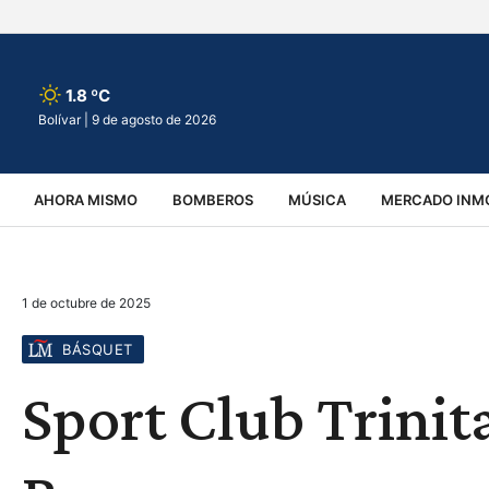
1.8 ºC
Bolívar |
9 de agosto de 2026
AHORA MISMO
BOMBEROS
MÚSICA
MERCADO INMO
REGIONALES
EDUCACIÓN
ESPECTÁCULOS
INFOR
1 de octubre de 2025
VIRALES
ACCIDENTES
CULTURA
JUDICIALES
T
BÁSQUET
Sport Club Trinita