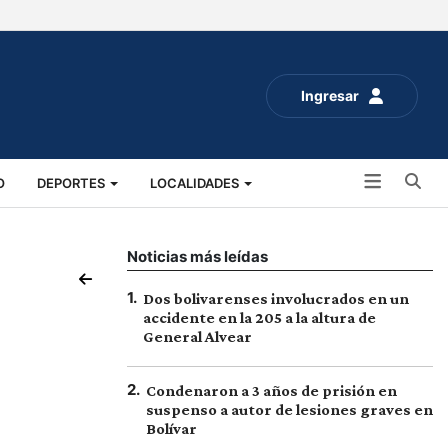
Ingresar
Bu
O
DEPORTES
LOCALIDADES
ALUD
SOCIALES
EXPO RURAL 2025
Noticias más leídas
1
.
Dos bolivarenses involucrados en un
accidente en la 205 a la altura de
General Alvear
2
.
Condenaron a 3 años de prisión en
suspenso a autor de lesiones graves en
Bolívar