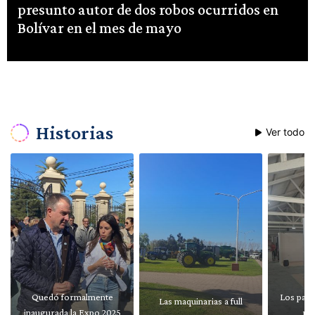
presunto autor de dos robos ocurridos en
Bolívar en el mes de mayo
Historias
Ver todo
Quedó formalmente
Los pabe
Las maquinarias a full
inaugurada la Expo 2025
re