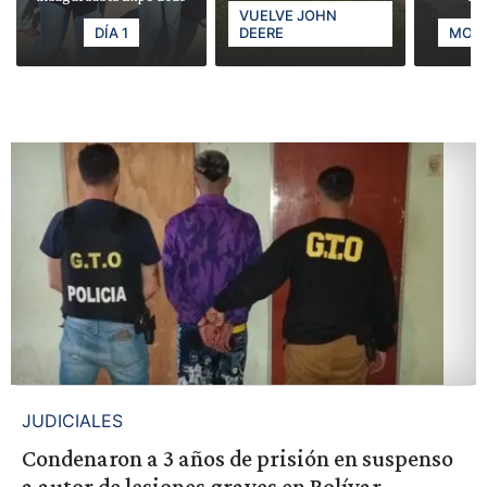
VUELVE JOHN
DÍA 1
DEERE
MODE
JUDICIALES
Condenaron a 3 años de prisión en suspenso
a autor de lesiones graves en Bolívar