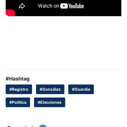
#Hashtag
#Registro
#González
#Guardia
#Política
#Elecciones